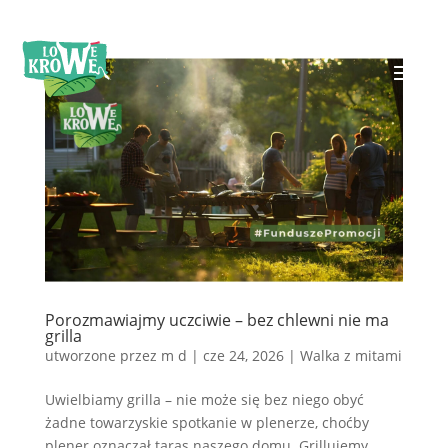
Porozmawiajmy uczciwie – bez chlewni nie ma
grilla
utworzone przez
m d
|
cze 24, 2026
|
Walka z mitami
Uwielbiamy grilla – nie może się bez niego obyć
żadne towarzyskie spotkanie w plenerze, choćby
plener oznaczał taras naszego domu. Grillujemy