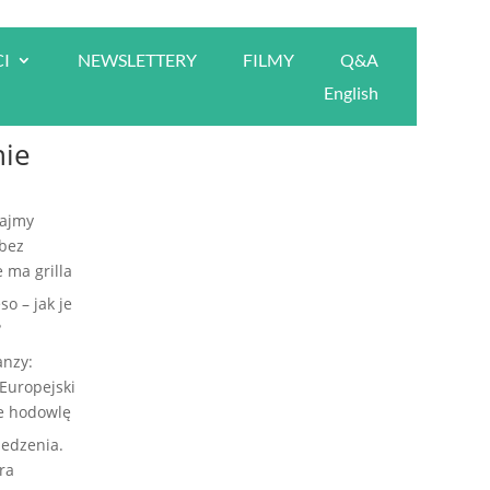
I
NEWSLETTERY
FILMY
Q&A
Szukaj
English
nie
ajmy
 bez
 ma grilla
so – jak je
?
anzy:
Europejski
je hodowlę
jedzenia.
ra