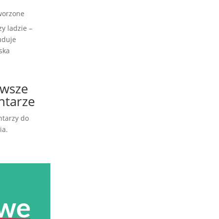
worzone
zy ladzie –
uduje
ska
wsze
tarze
tarzy do
ia.
we