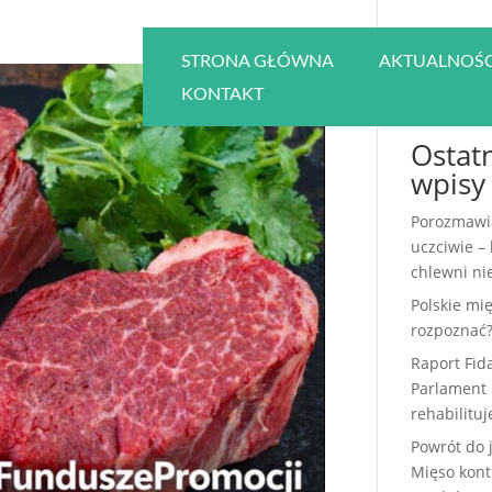
STRONA GŁÓWNA
AKTUALNOŚC
KONTAKT
Ostat
wpisy
Porozmawi
uczciwie –
chlewni nie
Polskie mię
rozpoznać
Raport Fid
Parlament 
rehabilitu
Powrót do 
Mięso kont