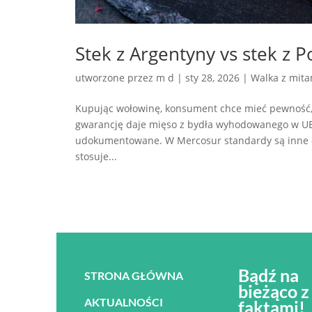
Stek z Argentyny vs stek z P
utworzone przez
m d
|
sty 28, 2026
|
Walka z mita
Kupując wołowinę, konsument chce mieć pewność, 
gwarancję daje mięso z bydła wyhodowanego w UE –
udokumentowane. W Mercosur standardy są inne – 
stosuje...
Bądź na
STRONA GŁÓWNA
bieżąco z
AKTUALNOŚCI
faktami!