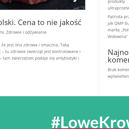
produkty
ultraprzet
Patriota pr
olski. Cena to nie jakość
jak QMP b
markę „Pol
mi
,
Zdrowie i odżywianie
Wołowina”
że jest ona zdrowa i smaczna. Taką
Najno
 tu zdrowie zwierząt jest kontrolowane i
komen
tam zwierzętom podaje się antybiotyki i
Brak komen
wyświetlen
#LoweKro