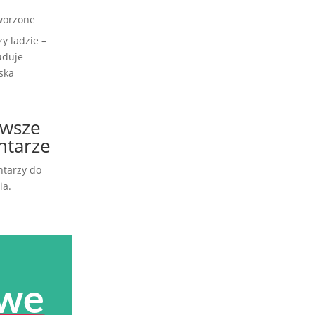
worzone
zy ladzie –
uduje
ska
wsze
tarze
tarzy do
ia.
we