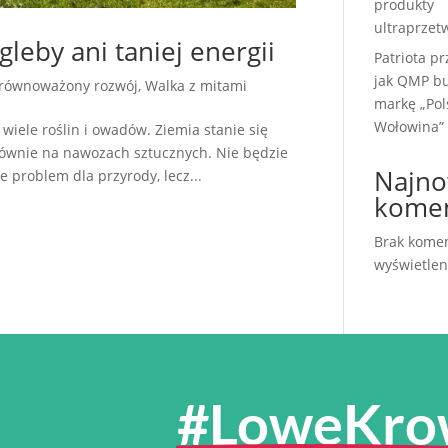
produkty
ultraprzet
gleby ani taniej energii
Patriota pr
jak QMP b
zrównoważony rozwój
,
Walka z mitami
markę „Pol
Wołowina”
 wiele roślin i owadów. Ziemia stanie się
łównie na nawozach sztucznych. Nie będzie
Najno
ie problem dla przyrody, lecz...
komen
Brak komen
wyświetlen
#LoweKro