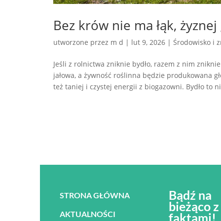
Bez krów nie ma łąk, żyznej 
utworzone przez
m d
|
lut 9, 2026
|
Środowisko i 
Jeśli z rolnictwa zniknie bydło, razem z nim zniknie
jałowa, a żywność roślinna będzie produkowana g
też taniej i czystej energii z biogazowni. Bydło to n
Bądź na
STRONA GŁÓWNA
bieżąco z
AKTUALNOŚCI
faktami!