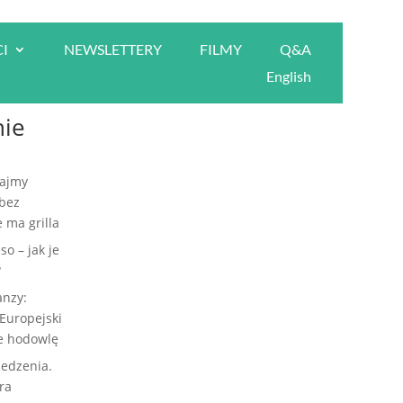
I
NEWSLETTERY
FILMY
Q&A
Szukaj
English
nie
ajmy
 bez
 ma grilla
so – jak je
?
anzy:
Europejski
je hodowlę
jedzenia.
ra