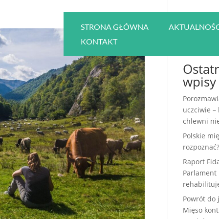
STRONA GŁÓWNA
AKTUALNOŚC
KONTAKT
Ostat
wpisy
Porozmawi
uczciwie –
chlewni nie
Polskie mię
rozpoznać
Raport Fid
Parlament 
rehabilitu
Powrót do 
Mięso kont