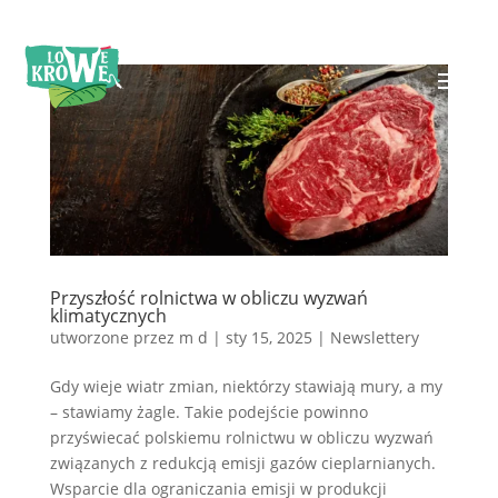
Przyszłość rolnictwa w obliczu wyzwań
klimatycznych
utworzone przez
m d
|
sty 15, 2025
|
Newslettery
Gdy wieje wiatr zmian, niektórzy stawiają mury, a my
– stawiamy żagle. Takie podejście powinno
przyświecać polskiemu rolnictwu w obliczu wyzwań
związanych z redukcją emisji gazów cieplarnianych.
Wsparcie dla ograniczania emisji w produkcji