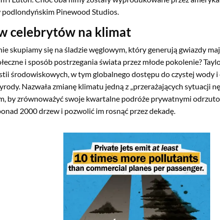
 podlondyńskim Pinewood Studios.
 celebrytów na klimat
nie skupiamy się na śladzie węglowym, który generują gwiazdy m
łeczne i sposób postrzegania świata przez młode pokolenie? Tayl
stii środowiskowych, w tym globalnego dostępu do czystej wody i
zyrody. Nazwała zmianę klimatu jedną z „przerażających sytuacji nę
, by zrównoważyć swoje kwartalne podróże prywatnymi odrzuto
ponad 2000 drzew i pozwolić im rosnąć przez dekadę.