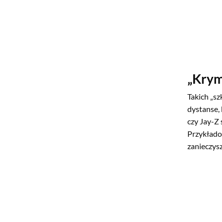
„Krym
Takich „sz
dystanse,
czy Jay-Z 
Przykłado
zanieczysz