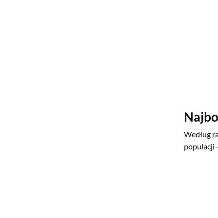
Najbo
Według ra
populacji 
planety. 
doprowadz
Holly
Społecznoś