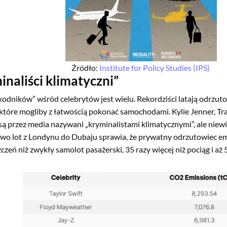
Źródło:
Institute for Policy Studies (IPS)
inaliści klimatyczni”
kodników” wśród celebrytów jest wielu. Rekordziści latają odrzut
 które mogliby z łatwością pokonać samochodami. Kylie Jenner, Tr
są przez media nazywani „kryminalistami klimatycznymi”, ale niewie
wo lot z Londynu do Dubaju sprawia, że prywatny odrzutowiec emi
czeń niż zwykły samolot pasażerski, 35 razy więcej niż pociąg i aż 