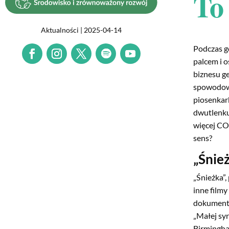
To 
Aktualności | 2025-04-14
Podczas g
palcem i o
biznesu g
spowodowa
piosenkar
dwutlenku
więcej CO₂
sens?
„Śnie
„Śnieżka”,
inne film
dokumenty
„Małej sy
Birmingha