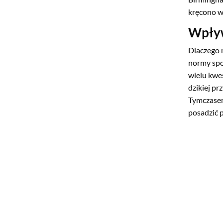
kręcono w
Wpływ
Dlaczego 
normy spo
wielu kwe
dzikiej pr
Tymczasem
posadzić 