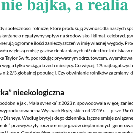
nie bajka, a realia
dy społeczności rolnicze, które produkują żywność dla naszych s
skarżane o negatywny wpływ na środowisko i klimat, celebryci, gwia
enerują ogromne ilości zanieczyszczeń w imię własnej wygody. Pro
ła większą emisję gazów cieplarnianych niż niektóre lotniska w 
ka Taylor Swift, podróżując prywatnym odrzutowcem, wyemitował
 węgla tylko w ciągu trzech miesięcy. Co więcej, 1% najbogatszyc
 niż 2/3 globalnej populacji. Czy obwinianie rolników za zmiany k
żka” nieekologiczna
 podobnie jak „Mała syrenka” z 2023 r., spowodowała więcej zaniec
y wyprodukowane na Wyspach Brytyjskich od 2019 r. — pisze
The G
 Disneya. Według brytyjskiego dziennika, łączne emisje związane 
renki” przewyższyły roczne emisje gazów cieplarnianych generowa
m i Luton. Choć oba filmy zostały wyprodukowane przez amerykańs