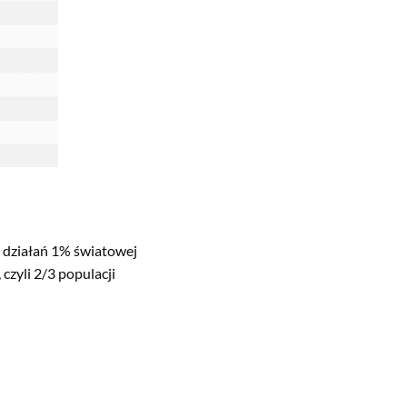
 działań 1% światowej
 czyli 2/3 populacji
najbogatszych mogą
ach
ane za rzekome