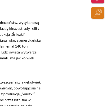
połeczeństw, wytykane są
zdy kina, estrady i elity
dukcja „Śnieżki”
ciągu roku, a amerykańska
a niemal 140 ton
h ludzi świata wytwarza
limatu ma jakikolwiek
zyszczeń niż jakiekolwiek
uardian
, powołując się na
z produkcją „Śnieżki” i
ne przez lotniska w
kie studio, zdjęcia