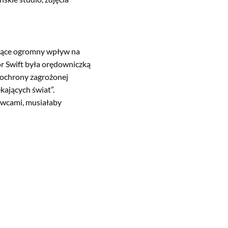
ające ogromny wpływ na
or Swift była orędowniczką
 ochrony zagrożonej
kających świat”.
wcami, musiałaby