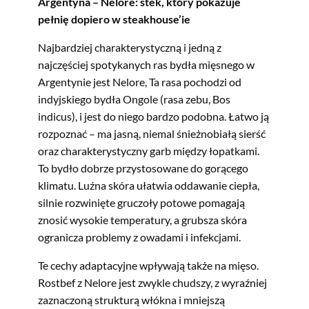
Argentyna – Nelore: stek, który pokazuje
pełnię dopiero w steakhouse’ie
Najbardziej charakterystyczną i jedną z
najczęściej spotykanych ras bydła mięsnego w
Argentynie jest Nelore, Ta rasa pochodzi od
indyjskiego bydła Ongole (rasa zebu, Bos
indicus), i jest do niego bardzo podobna. Łatwo ją
rozpoznać – ma jasną, niemal śnieżnobiałą sierść
oraz charakterystyczny garb między łopatkami.
To bydło dobrze przystosowane do gorącego
klimatu. Luźna skóra ułatwia oddawanie ciepła,
silnie rozwinięte gruczoły potowe pomagają
znosić wysokie temperatury, a grubsza skóra
ogranicza problemy z owadami i infekcjami.
Te cechy adaptacyjne wpływają także na mięso.
Rostbef z Nelore jest zwykle chudszy, z wyraźniej
zaznaczoną strukturą włókna i mniejszą