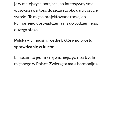
je w mniejszych porcjach, bo intensywny smak i
wysoka zawartość tłuszczu szybko dają uczucie
sytości. To mięso projektowane raczej do
kulinarnego doświadczenia niż do codziennego,
dużego steka.
Polska – Limousin: rostbef, który po prostu
sprawdza się w kuchni
Limousin to jedna z najważniejszych ras bydła
mięsnego w Polsce. Zwierzęta mają harmonijną,
dobrze umięśnioną budowę i charakterystyczne
jasnobrązowe umaszczenie. To rasa dobrze
wykorzystująca pastwiska – chętnie wypasa się
na użytkach zielonych, spokojnie reaguje na
warunki środowiskowe i dobrze wpisuje się w
europejski model hodowli oparty na łączeniu
wypasu z żywieniem paszami gospodarskimi.